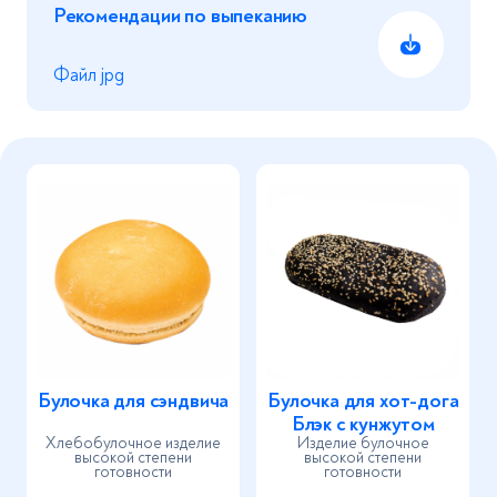
Рекомендации по выпеканию
Файл jpg
Нажимая на кнопку «Отправить», вы даете согласие
с
политикой в отношении обработки персональных
данных
Отправить
Булочка для сэндвича
Булочка для хот-дога
Блэк с кунжутом
Хлебобулочное изделие
Изделие булочное
высокой степени
высокой степени
готовности
готовности