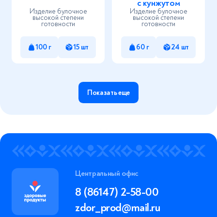
с кунжутом
Изделие булочное
Изделие булочное
высокой степени
высокой степени
готовности
готовности
100 г
15 шт
60 г
24 шт
Показать еще
Центральный офис
8 (86147) 2-58-00
zdor_prod@mail.ru