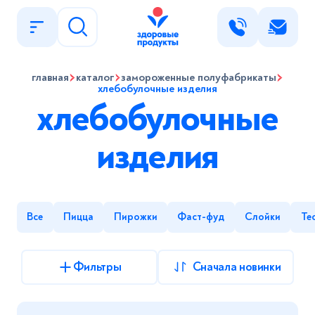
Написать нам
главная
каталог
замороженные полуфабрикаты
хлебобулочные изделия
Имя
хлебобулочные
Найти
изделия
Телефон
E-mail
Все
Пицца
Пирожки
Фаст-фуд
Слойки
Те
Сообщение
Фильтры
Сначала новинки