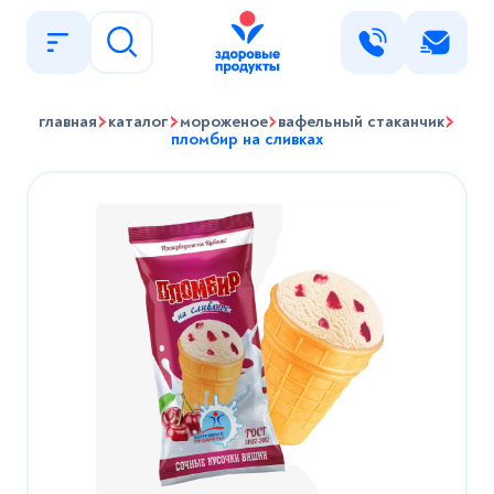
Написать нам
главная
каталог
мороженое
вафельный стаканчик
пломбир на сливках
Имя
Найти
Телефон
E-mail
Сообщение