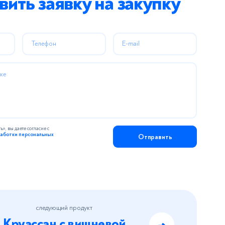
вить заявку на закупку
Телефон
E-mail
ке
Отправлено!
ы свяжемся с вами в ближайшее время.
, вы даете согласие с
работки персональных
Отправить
Закрыть
следующий продукт
Круассан с вишневой