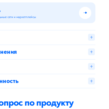
Отправить
ь
ьные сети и маркетплейсы
аковка
анения
тура хранения
 маргарин, дрожжи, шоколадная паста
нность
оды (г)
Энергетическая ценность (Ккал)
326
вопрос по продукту