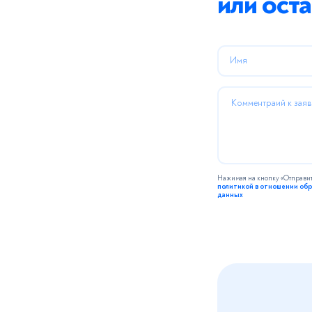
или оста
Имя
Комментраий к заяв
Спасибо. М
Нажимая на кнопку «Отправить»
политикой в отношении об
данных