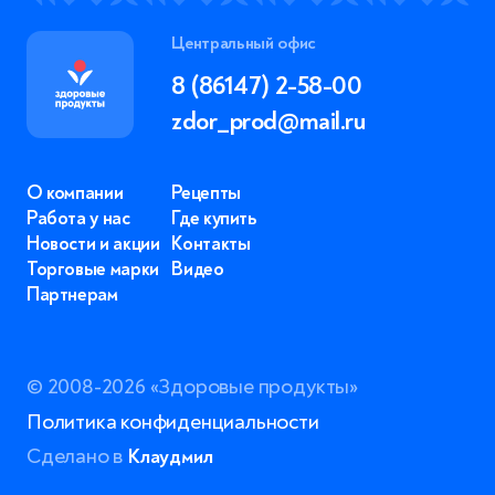
Центральный офис
Нажимая на кнопку «Отправить», вы даете согласие
8 (86147) 2-58-00
с
политикой в отношении обработки персональных
данных
zdor_prod@mail.ru
Отправить
О компании
Рецепты
Работа у нас
Где купить
Новости и акции
Контакты
Торговые марки
Видео
Партнерам
© 2008-2026 «Здоровые продукты»
Политика конфиденциальности
Сделано в
Клаудмил