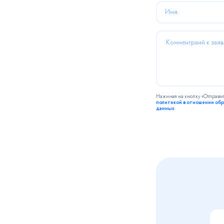
Имя
Комментраий к заяв
Нажимая на кнопку «Отправить»
Спасибо. М
политикой в отношении об
данных