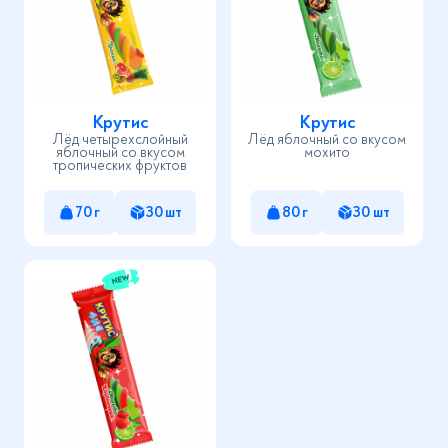
Крутис
Крутис
Лёд четырехслойный
Лёд яблочный со вкусом
яблочный со вкусом
мохито
тропических фруктов
70 г
30 шт
80 г
30 шт