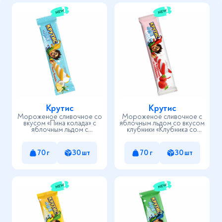
Нажимая на кнопку «Отправить», вы даете согласие
с
политикой в отношении обработки персональных
данных
Отправить
Крутис
Крутис
Мороженое сливочное со
Мороженое сливочное с
вкусом «Пина колада» с
яблочным льдом со вкусом
яблочным льдом с
клубники «Клубника со
ароматом ананаса
сливками»
70 г
30 шт
70 г
30 шт