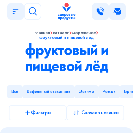
Написать нам
главная
каталог
мороженое
фруктовый и пищевой лёд
Имя
фруктовый и
Найти
пищевой лёд
Телефон
E-mail
Все
Вафельный стаканчик
Эскимо
Рожок
Брик
Сообщение
Фильтры
Сначала новинки