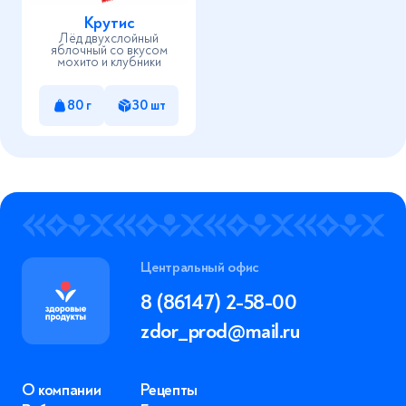
Крутис
Лёд двухслойный
яблочный со вкусом
мохито и клубники
80 г
30 шт
Центральный офис
8 (86147) 2-58-00
zdor_prod@mail.ru
О компании
Рецепты