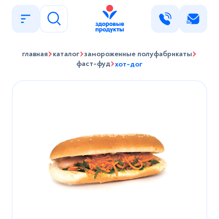
Написать нам
главная
каталог
замороженные полуфабрикаты
Имя
фаст-фуд
хот-дог
Найти
Телефон
E-mail
Сообщение