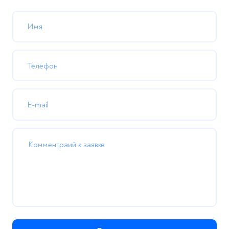
Имя
Отправлено!
пасибо. Мы свяжемся с вами в ближайшее время.
Телефон
Закрыть
E-mail
Комментраий к заявке